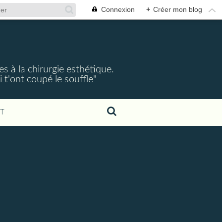
Connexion
+
Créer mon blog
s à la chirurgie esthétique.
 t'ont coupé le souffle"
T