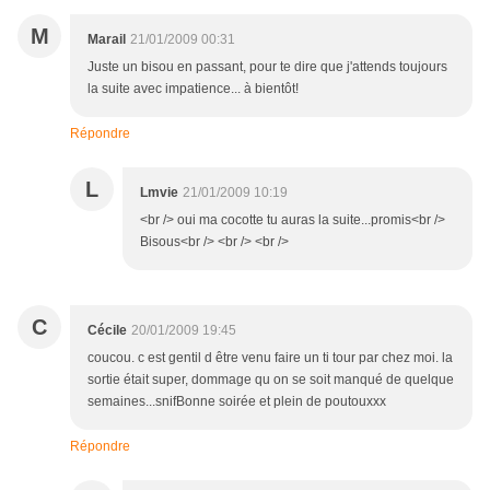
M
Marail
21/01/2009 00:31
Juste un bisou en passant, pour te dire que j'attends toujours
la suite avec impatience... à bientôt!
Répondre
L
Lmvie
21/01/2009 10:19
<br /> oui ma cocotte tu auras la suite...promis<br />
Bisous<br /> <br /> <br />
C
Cécile
20/01/2009 19:45
coucou. c est gentil d être venu faire un ti tour par chez moi. la
sortie était super, dommage qu on se soit manqué de quelque
semaines...snifBonne soirée et plein de poutouxxx
Répondre