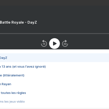
 Battle Royale - DayZ
 DayZ
 a 13 ans (et vous l'avez ignoré)
e (littéralement)
im Rayan
 toutes les règles
s les jeux vidéo