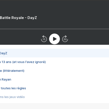
 Battle Royale - DayZ
 DayZ
 a 13 ans (et vous l'avez ignoré)
e (littéralement)
im Rayan
 toutes les règles
s les jeux vidéo
us choquant de Rockstar ? - Le scandale BULLY