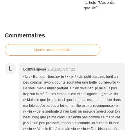
Commentaires
Ajouter un commentaire
L
Lolli/Mariposa
26/02/2013 07:22
<br /> Bonjour Nouche<br /> <br /> Un petit passage furtif un
peu comme l'avion, pour te souhaiter une belle journée.<br />
Le soleil va-t-il briller partout je n'en sais rien, je ne suis pas
trop sur la météo ces temps-ci car elle m'agace... ;)<br /> <br
/> Mais ce que je sais c'est que le temps est au beau fixe dans
ma tête et c'est grâce à toi, ton amitié est ma récompense.<br
/> <br /> Je te souhaite d'aller bien ou mieux et merci pour ton
beau blog que j'aime consulter, enfin pas comme ce matin car
je suis un peu pressée, nonnn pas comme un citron hi hi !<br
/> <br /> Allez je file, à demain.<br /> <br /> Des bisous gelés.