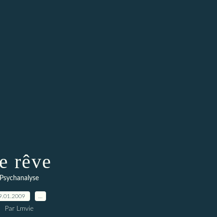
e rêve
Psychanalyse
9.01.2009
…
Par Lmvie