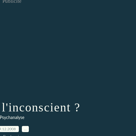
Publicité
 l'inconscient ?
Psychanalyse
9.12.2008
…