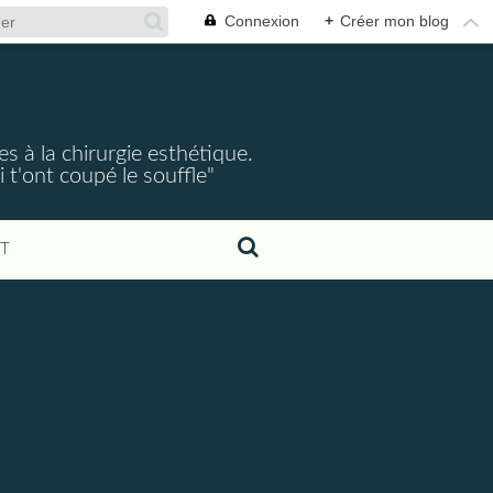
Connexion
+
Créer mon blog
s à la chirurgie esthétique.
 t'ont coupé le souffle"
T