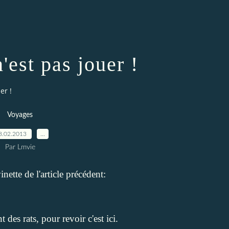
'est pas jouer !
er !
Voyages
8.02.2013
…
Par Lmvie
nette de l'article précédent:
t des rats, pour revoir c'est
ici
.