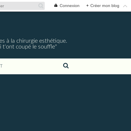
Connexion
+
Créer mon blog
s à la chirurgie esthétique.
 t'ont coupé le souffle"
T