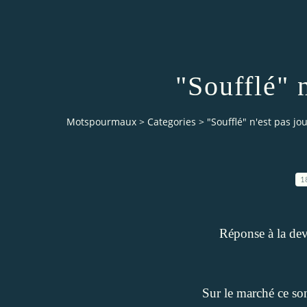
"Soufflé" n
Motspourmaux
>
Categories
>
"Soufflé" n'est pas jou
1
Réponse à la devi
Sur le marché ce son